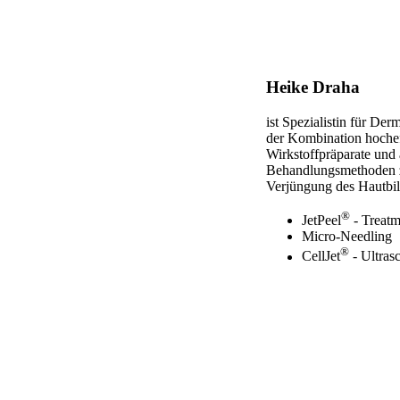
Heike Draha
ist Spezialistin für Der
der Kombination hochef
Wirkstoffpräparate und 
Behandlungsmethoden z
Verjüngung des Hautbil
®
JetPeel
- Treatm
Micro-Needling
®
CellJet
- Ultrasc