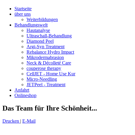
Startseite
über uns
Weiterbildungen
Behandlungswelt
Hautanalyse
Ultraschall-Behandlung
Diamond Peel
Argi-Syn Treatment
Rebalance Hydro Impact
Mikrodermabrasion
Neck & Décolleté Care
couperose therapy
CellJET - Home Use Kur
Micro-Needling
JETPeel - Treatment
Anfahrt
Onlineshop
Das Team für Ihre Schönheit...
Drucken
|
E-Mail