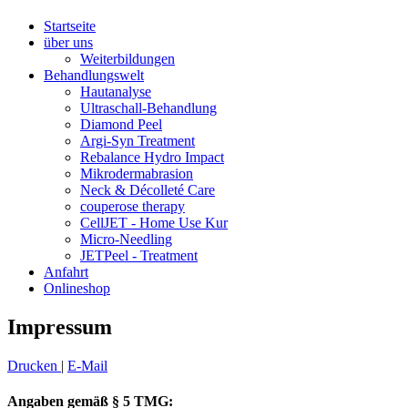
Startseite
über uns
Weiterbildungen
Behandlungswelt
Hautanalyse
Ultraschall-Behandlung
Diamond Peel
Argi-Syn Treatment
Rebalance Hydro Impact
Mikrodermabrasion
Neck & Décolleté Care
couperose therapy
CellJET - Home Use Kur
Micro-Needling
JETPeel - Treatment
Anfahrt
Onlineshop
Impressum
Drucken
|
E-Mail
Angaben gemäß § 5 TMG: