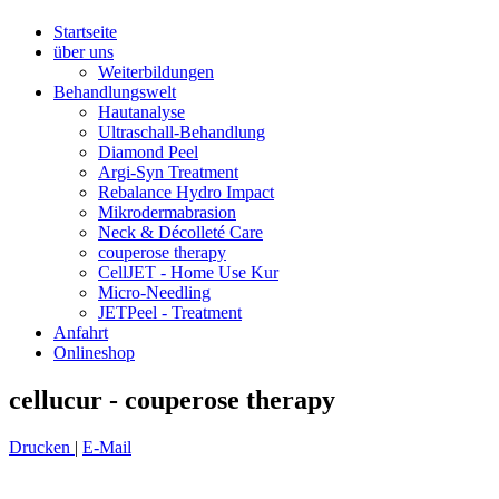
Startseite
über uns
Weiterbildungen
Behandlungswelt
Hautanalyse
Ultraschall-Behandlung
Diamond Peel
Argi-Syn Treatment
Rebalance Hydro Impact
Mikrodermabrasion
Neck & Décolleté Care
couperose therapy
CellJET - Home Use Kur
Micro-Needling
JETPeel - Treatment
Anfahrt
Onlineshop
cellucur - couperose therapy
Drucken
|
E-Mail