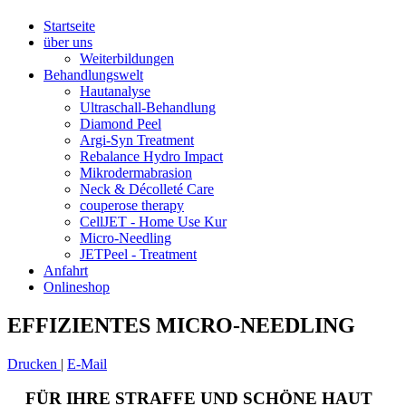
Startseite
über uns
Weiterbildungen
Behandlungswelt
Hautanalyse
Ultraschall-Behandlung
Diamond Peel
Argi-Syn Treatment
Rebalance Hydro Impact
Mikrodermabrasion
Neck & Décolleté Care
couperose therapy
CellJET - Home Use Kur
Micro-Needling
JETPeel - Treatment
Anfahrt
Onlineshop
EFFIZIENTES MICRO-NEEDLING
Drucken
|
E-Mail
FÜR IHRE STRAFFE UND SCHÖNE HAUT