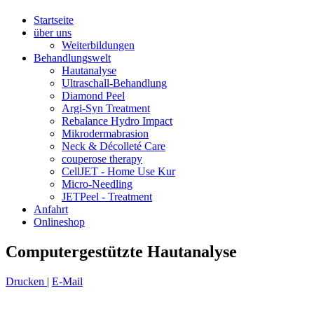
Startseite
über uns
Weiterbildungen
Behandlungswelt
Hautanalyse
Ultraschall-Behandlung
Diamond Peel
Argi-Syn Treatment
Rebalance Hydro Impact
Mikrodermabrasion
Neck & Décolleté Care
couperose therapy
CellJET - Home Use Kur
Micro-Needling
JETPeel - Treatment
Anfahrt
Onlineshop
Computergestützte Hautanalyse
Drucken
|
E-Mail